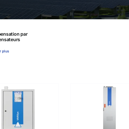
els
Solutions
ensation par
ensateurs
r plus