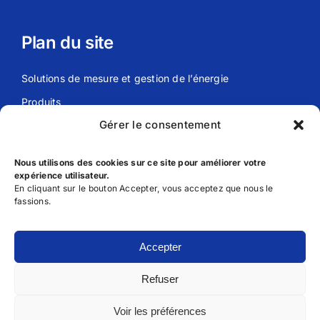
Plan du site
Solutions de mesure et gestion de l’énergie
Produits
Gérer le consentement
Actualités
Meier Energy
Nous utilisons des cookies sur ce site pour améliorer votre
expérience utilisateur.
En cliquant sur le bouton Accepter, vous acceptez que nous le
Liens utils
fassions.
FAQ
Accepter
Déclaration de Confidentialité
Refuser
Conditions générales d’utilisation
Voir les préférences