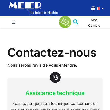
Passer
au
contenu
D
E
V
R
A
T
U
Mon
IS G
IT
Toggle
Compte
Navigation
Accueil
Contactez-nous
Produits
Nous serons ravis de vous entendre.
Actualités
A propos
Assistance technique
Contact
Pour toute question technique concernant un