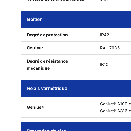
Boîtier
Degré de protection
IP42
Couleur
RAL 7035
Degré de résistance
IK10
mécanique
Relais varmétrique
Genius® A109 e
Genius®
Genius® A316 e
Protection de tête