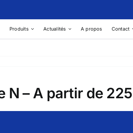
Produits
Actualités
A propos
Contact
age d’Harmoniques
Stabilisateurs et Régulateu
Tension
 passifs
Stabilisateurs de tension
actifs
Solution « Integral » de protecti
petits sites
N – A partir de 22
ions de Mesure Portables
Photovoltaïque
eur de réseaux portable
Capteurs de mesure des grande
physiques
on de mesure portable pour
 énergétique
Data Logger multifonctions
ls de mesure et de contrôle
Station météo complète