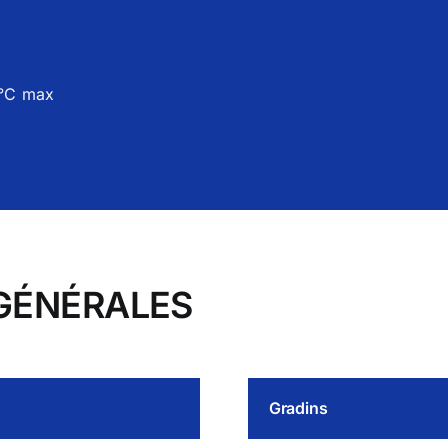
ls
Solutions
5°C max
GÉNÉRALES
Gradins