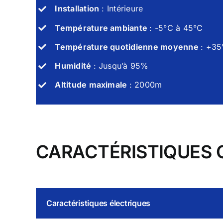
Logicie
Installation
: Intérieure
Passerelles de communication
Température ambiante
: -5°C à 45°C
Modules d’E/S déportés
Data Logger multifonctions
Température quotidienne moyenne
: +3
Logiciel de gestion de l’énergie
Humidité
: Jusqu’à 95%
Altitude maximale
: 2000m
CARACTÉRISTIQUES 
Caractéristiques électriques