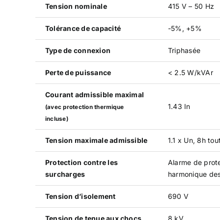
Tension nominale
415 V – 50 Hz
Tolérance de capacité
-5%, +5%
Type de connexion
Triphasée
Perte de puissance
< 2.5 W/kVAr
Courant admissible maximal
1.43 In
(avec protection thermique
incluse)
Tension maximale admissible
1.1 x Un, 8h tou
Protection contre les
Alarme de prot
surcharges
harmonique des
Tension d’isolement
690 V
Tension de tenue aux chocs
8 kV