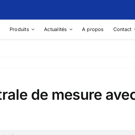
Produits
Actualités
A propos
Contact
age d’Harmoniques
Stabilisateurs et Régulateu
Tension
 passifs
Stabilisateurs de tension
actifs
Solution « Integral » de protecti
petits sites
ale de mesure ave
ions de Mesure Portables
Photovoltaïque
eur de réseaux portable
Capteurs de mesure des grande
physiques
on de mesure portable pour
 énergétique
Data Logger multifonctions
ls de mesure et de contrôle
Station météo complète