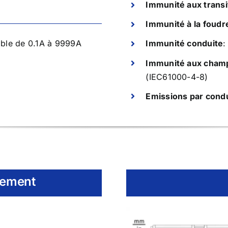
Immunité aux transi
Immunité à la foudr
able de 0.1A à 9999A
Immunité conduite
:
Immunité aux cham
(IEC61000-4-8)
Emissions par condu
dement