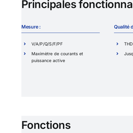
Principales fonctionnal
Logicie
Passerelles de communication
Modules d’E/S déportés
Mesure :
Qualité d
Data Logger multifonctions
Logiciel de gestion de l’énergie
V/A/P/Q/S/F/PF
THD
Maximètre de courants et
Jus
puissance active
Fonctions