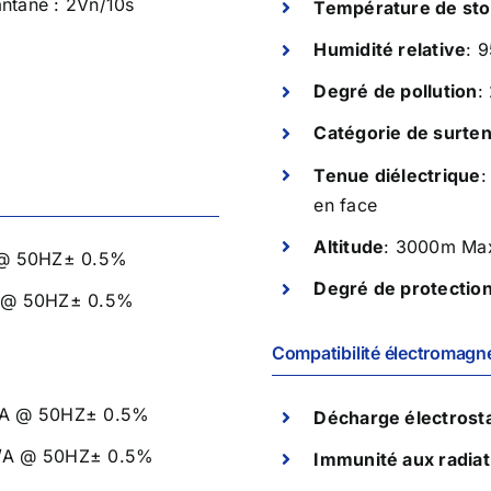
tantané : 2Vn/10s
Température de st
Humidité relative
: 
Degré de pollution
:
Catégorie de surte
Tenue diélectrique
:
en face
Altitude
: 3000m Ma
 @ 50HZ± 0.5%
Degré de protectio
 @ 50HZ± 0.5%
Compatibilité électromagn
A @ 50HZ± 0.5%
Décharge électrost
/A @ 50HZ± 0.5%
Immunité aux radiat