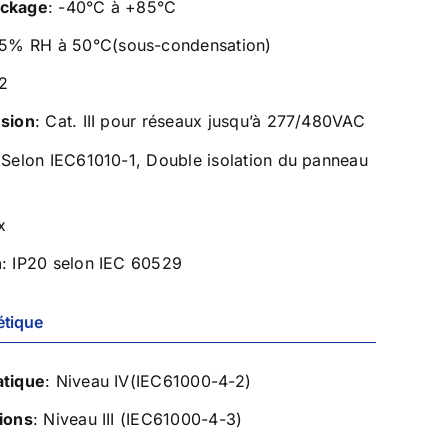
ockage
: -40°C à +85°C
95% RH à 50°C(sous-condensation)
 2
nsion
: Cat. III pour réseaux jusqu’à 277/480VAC
 Selon IEC61010-1, Double isolation du panneau
x
n
: IP20 selon IEC 60529
étique
atique
: Niveau IV(IEC61000-4-2)
ions
: Niveau III (IEC61000-4-3)