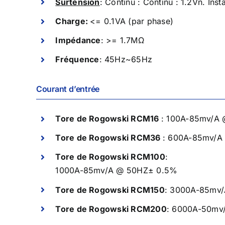
Surtension
: Continu : Continu : 1.2Vn. Ins
Charge:
<=
0.1VA (par phase)
Impédance
: >= 1.7MΩ
Fréquence
: 45Hz~65Hz
Courant d’entrée
Tore de Rogowski RCM16
: 100A-85mv/A
Tore de Rogowski RCM36
: 600A-85mv/A
Tore de Rogowski RCM100
:
1000A-85mv/A @ 50HZ± 0.5%
Tore de Rogowski RCM150
:
3000A-85mv/
Tore de Rogowski RCM200
:
6000A-50mv