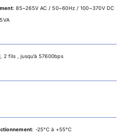
ement
: 85~265V AC / 50~60Hz / 100~370V DC
 5VA
2 fils , jusqu’à 57600bps
nctionnement
: -25°C à +55°C