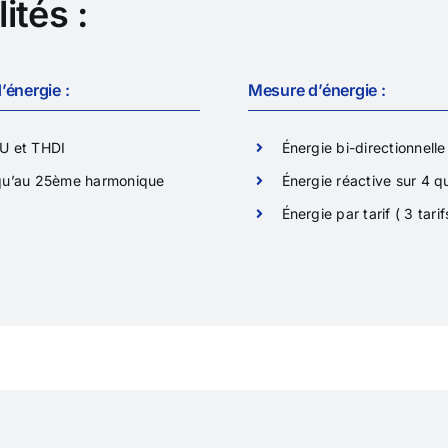
ités :
ls
Solutions
’énergie :
Mesure d’énergie :
U et THDI
Énergie bi-directionnelle
qu’au 25ème harmonique
Énergie réactive sur 4 q
Énergie par tarif ( 3 tarif