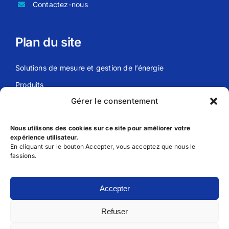
Contactez-nous
Plan du site
Solutions de mesure et gestion de l’énergie
Produits
Gérer le consentement
Actualités
Meier Energy
Nous utilisons des cookies sur ce site pour améliorer votre
expérience utilisateur.
En cliquant sur le bouton Accepter, vous acceptez que nous le
Liens utils
fassions.
FAQ
Accepter
Déclaration de Confidentialité
Refuser
Conditions générales d’utilisation