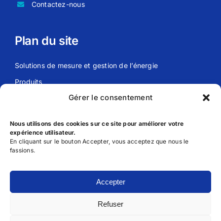
Contactez-nous
Plan du site
Solutions de mesure et gestion de l’énergie
Produits
Gérer le consentement
Actualités
Meier Energy
Nous utilisons des cookies sur ce site pour améliorer votre
expérience utilisateur.
En cliquant sur le bouton Accepter, vous acceptez que nous le
Liens utils
fassions.
FAQ
Accepter
Déclaration de Confidentialité
Refuser
Conditions générales d’utilisation