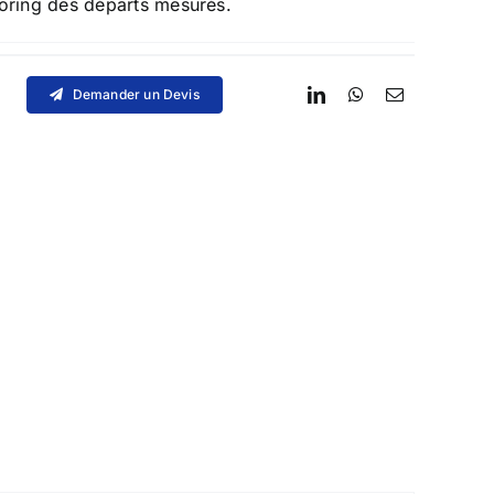
oring des départs mesurés.
Demander un Devis