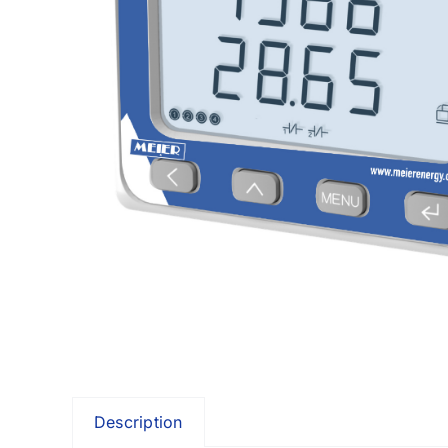
Logicie
Passerelles de communication
Modules d’E/S déportés
Data Logger multifonctions
Logiciel de gestion de l’énergie
Description