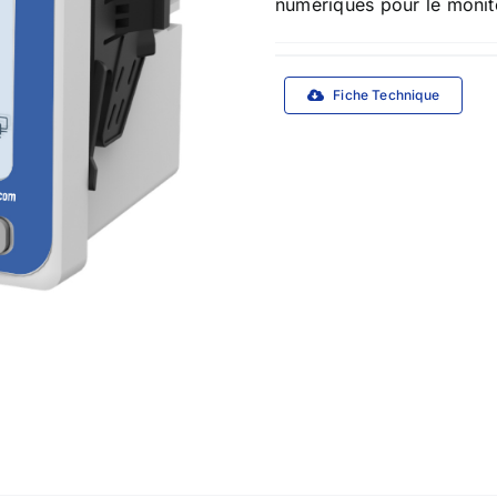
numériques pour le monit
ls
Solutions
Fiche Technique