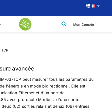
D
E
V
R
A
T
U
IS G
IT
Mon Compte
rs de
Solutions de Contrôle-
Commande
Commande et supervision des postes
 TCP
de type H59
on des
Commande et supervision des postes
de type H61
esure avancée
Chargeurs pour la Mobilité
MM-63-TCP peut mesurer tous les paramètres du
Électrique
de l'énergie en mode bidirectionnel. Elle est
urs
Chargeurs à usage domestique
nication Ethernet et d'un port de
Chargeurs à usage commercial
485 avec protocole Modbus, d'une sortie
 deux (02) sorties relais et de six (06) entrées
Chargeurs à usage public