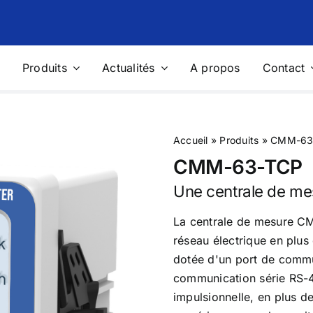
Produits
Actualités
A propos
Contact
age d’Harmoniques
Stabilisateurs et Régulateu
Tension
 passifs
Stabilisateurs de tension
Accueil
»
Produits
»
CMM-63
actifs
Solution « Integral » de protecti
CMM-63-TCP
petits sites
Une centrale de m
ions de Mesure Portables
Photovoltaïque
La centrale de mesure C
réseau électrique en plus 
eur de réseaux portable
Capteurs de mesure des grande
physiques
dotée d'un port de commu
on de mesure portable pour
 énergétique
communication série RS-
Data Logger multifonctions
impulsionnelle, en plus de
ls de mesure et de contrôle
Station météo complète