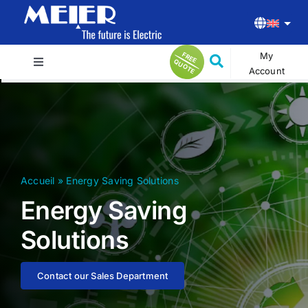
Skip
to
content
My
F
R
E
U
O
T
E Q
E
Toggle
Account
Navigation
Home
Products
Accueil
»
Energy Saving Solutions
Blog
Energy Saving
Solutions
About us
Contact our Sales Department
Contact