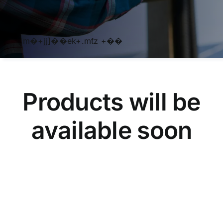
m�+jj]��ek+.mƭz +��
Products will be
available soon