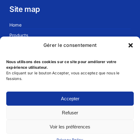
Site map
Home
Products
Gérer le consentement
Blog
About us
Nous utilisons des cookies sur ce site pour améliorer votre
expérience utilisateur.
En cliquant sur le bouton Accepter, vous acceptez que nous le
Useful links
fassions.
FAQ
Accepter
Privacy Policy
Refuser
Terms and Conditions of Use
Voir les préférences
© 2024 meierenergy.com All rights reserved.
Privacy Policy